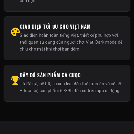
của bạn.
GIAO DIỆN TỐI ƯU CHO VIỆT NAM
Giao diện hoàn toàn tiếng Việt, thiết kế phù hợp với
thói quen sử dụng của người chơi Việt. Dark mode dễ
chịu cho mắt khi chơi ban đêm.
ĐẦY ĐỦ SẢN PHẨM CÁ CƯỢC
Từ đá gà, nổ hũ, casino live đến thể thao ảo và xổ số
– toàn bộ sản phẩm 6789h đều có trên app di động.