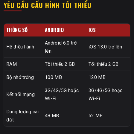
YÊU CẦU CẤU HÌNH TỐI THIỂU
THÔNG SỐ
ANDROID
IOS
Android 6.0 trở
Hệ điều hành
iOS 13.0 trở lên
lên
RAM
Tối thiểu 2 GB
Tối thiểu 2 GB
Bộ nhớ trống
100 MB
120 MB
3G/4G/5G hoặc
3G/4G/5G hoặc
Kết nối mạng
Wi-Fi
Wi-Fi
Dung lượng cài
48 MB
52 MB
đặt