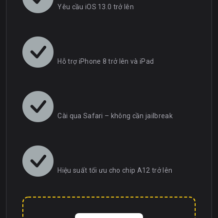
Yêu cầu iOS 13.0 trở lên
Hỗ trợ iPhone 8 trở lên và iPad
Cài qua Safari – không cần jailbreak
Hiệu suất tối ưu cho chip A12 trở lên