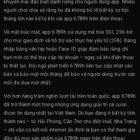
khuyến mãi đặc biệt dành riêng cho người dùng app. Nhiều
người chơi chia sẻ rằng họ đã không bỏ lỡ bất kỳ cơ hội
thắng lớn nào kể từ khi cài app 6789h trên điện thoại.
Về mặt bảo mật, app 6789h sử dụng mã hóa SSL 256-bit
cho mọi giao dịch và hỗ trợ xác thực hai yếu tố (2FA). Đăng
nhập bằng vân tay hoặc Face ID giúp đảm bảo rằng chỉ
bạn mới có thể truy cập tài khoản – ngay cả khi điện thoại
bị thất lạc. Đội ngũ phát triển 6789h liên tục cập nhật các
bản vá bảo mật mỗi tháng để bảo vệ người dùng trước các
mối đe dọa mới nhất.
Với hơn hàng trăm nghìn lượt tải trên toàn quốc, app 6789h
đã trở thành một trong những ứng dụng giải trí cá cược
được tin dùng nhất tại Việt Nam. Dù bạn đang ở bất kỳ tỉnh
thành nào – từ Hải Phòng, Cần Thơ cho đến Huế, Nha Trang
– chỉ cần có kết nối internet ổn định là bạn có thể tham gia
đầy đủ mọi sản phẩm của 6789h ngay trên điện thoại.