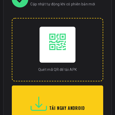
Cập nhật tự động khi có phiên bản mới
Quét mã QR để tải APK
TẢI NGAY ANDROID